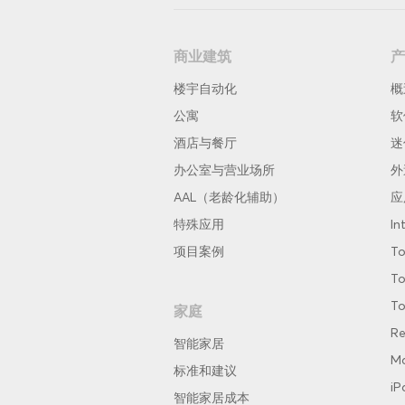
商业建筑
产
楼宇自动化
概
公寓
软
酒店与餐厅
迷
办公室与营业场所
外
AAL（老龄化辅助）
应
特殊应用
In
项目案例
To
To
To
家庭
Re
智能家居
Ma
标准和建议
iP
智能家居成本