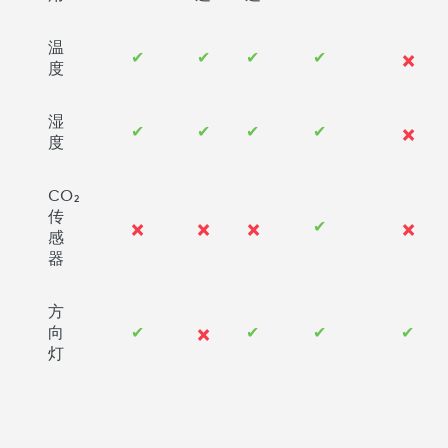
✕
温
✔
✔
✔
✔
度
✕
湿
✔
✔
✔
✔
度
CO₂
✕
✕
✕
✕
传
✔
感
器
方
✕
向
✔
✔
✔
✔
灯