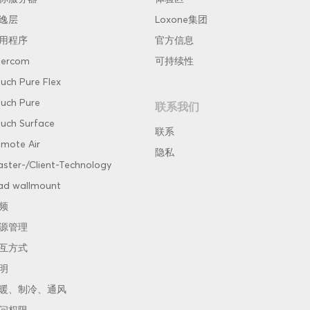
逸层
Loxone集团
用程序
官方信息
tercom
可持续性
uch Pure Flex
uch Pure
联系我们
uch Surface
联系
mote Air
隐私
ster-/Client-Technology
ad wallmount
频
源管理
互方式
明
暖、制冷、通风
问权限