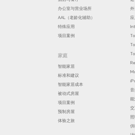
办公室与营业场所
外
AAL（老龄化辅助）
应
特殊应用
In
项目案例
To
To
To
家庭
Re
智能家居
Ma
标准和建议
iP
智能家居成本
音
被动式房屋
能
项目案例
交
预制房屋
照
体验之旅
供
访