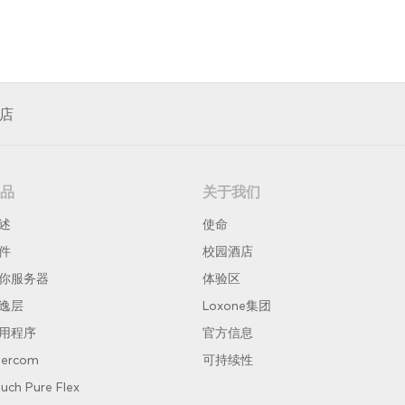
店
品
关于我们
述
使命
件
校园酒店
你服务器
体验区
逸层
Loxone集团
用程序
官方信息
tercom
可持续性
uch Pure Flex