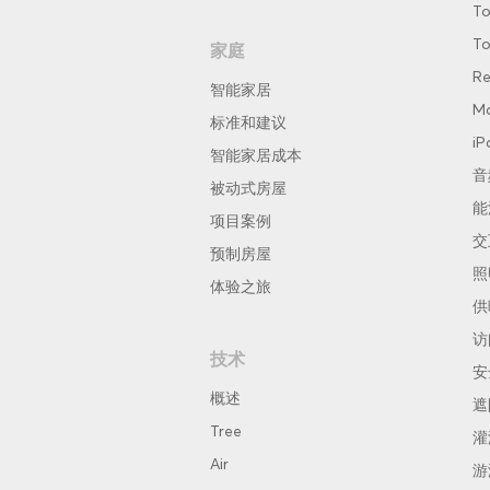
To
To
家庭
Re
智能家居
Ma
标准和建议
iP
智能家居成本
音
被动式房屋
能
项目案例
交
预制房屋
照
体验之旅
供
访
技术
安
概述
遮
Tree
灌
Air
游