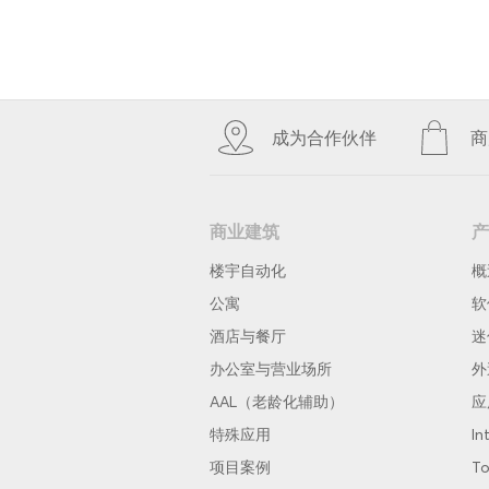
成为合作伙伴
商
商业建筑
产
楼宇自动化
概
公寓
软
酒店与餐厅
迷
办公室与营业场所
外
AAL（老龄化辅助）
应
特殊应用
In
项目案例
To