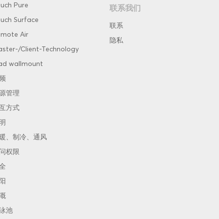
uch Pure
联系我们
uch Surface
联系
mote Air
隐私
ster-/Client-Technology
ad wallmount
频
源管理
互方式
明
暖、制冷、通风
问权限
全
阳
溉
泳池